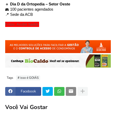
🔹
Dia D da Ortopedia – Setor Oeste
👥 100 pacientes agendados
📍 Sede da ACB
Fotos: André Saddi
Tags
# isso é GOIÁS
Facebook
Você Vai Gostar