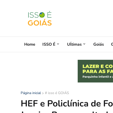
Home
ISSO É
Uĺtimas
Goiás
G
Página inicial
# isso é GOIÁS
HEF e Policlínica de 