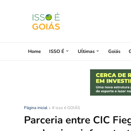
Home
ISSO É
Uĺtimas
Goiás
G
Página inicial
# isso é GOIÁS
Parceria entre CIC Fieg