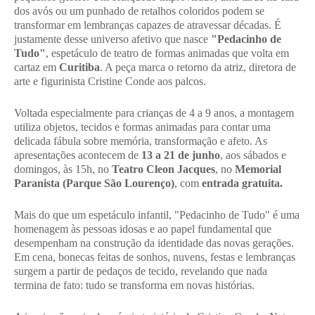
dos avós ou um punhado de retalhos coloridos podem se
transformar em lembranças capazes de atravessar décadas. É
justamente desse universo afetivo que nasce
"Pedacinho de
Tudo"
, espetáculo de teatro de formas animadas que volta em
cartaz em
Curitiba
. A peça marca o retorno da atriz, diretora de
arte e figurinista Cristine Conde aos palcos.
Voltada especialmente para crianças de 4 a 9 anos, a montagem
utiliza objetos, tecidos e formas animadas para contar uma
delicada fábula sobre memória, transformação e afeto. As
apresentações acontecem de
13 a 21 de junho
, aos sábados e
domingos, às 15h, no
Teatro Cleon Jacques
, no
Memorial
Paranista (Parque São Lourenço)
, com
entrada gratuita.
Mais do que um espetáculo infantil, "Pedacinho de Tudo" é uma
homenagem às pessoas idosas e ao papel fundamental que
desempenham na construção da identidade das novas gerações.
Em cena, bonecas feitas de sonhos, nuvens, festas e lembranças
surgem a partir de pedaços de tecido, revelando que nada
termina de fato: tudo se transforma em novas histórias.