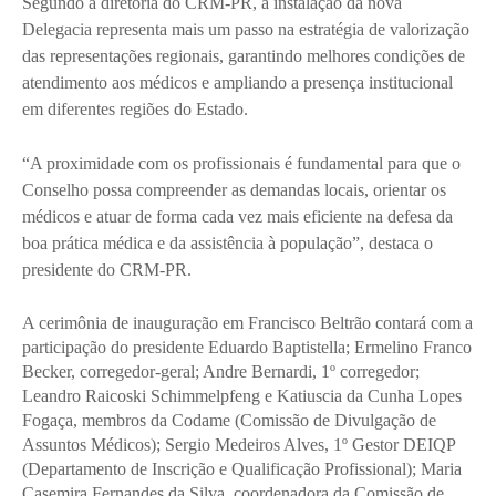
Segundo a diretoria do CRM-PR, a instalação da nova
Delegacia representa mais um passo na estratégia de valorização
das representações regionais, garantindo melhores condições de
atendimento aos médicos e ampliando a presença institucional
em diferentes regiões do Estado.
“A proximidade com os profissionais é fundamental para que o
Conselho possa compreender as demandas locais, orientar os
médicos e atuar de forma cada vez mais eficiente na defesa da
boa prática médica e da assistência à população”, destaca o
presidente do CRM-PR.
A cerimônia de inauguração em Francisco Beltrão contará com a
participação do presidente Eduardo Baptistella;
Ermelino Franco
Becker, corregedor-geral; Andre Bernardi, 1º corregedor;
Leandro Raicoski Schimmelpfeng e Katiuscia da Cunha Lopes
Fogaça, membros da Codame
(Comissão de Divulgação de
Assuntos Médicos)
; Sergio Medeiros Alves, 1º Gestor DEIQP
(
Departamento de Inscri
ção e Qualificação Profissional)
; Maria
Casemira Fernandes da Silva, coordenadora da Comissão de