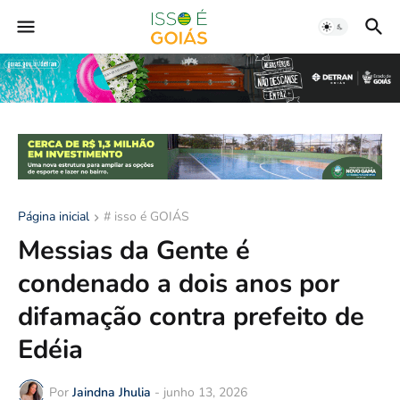
Página inicial
# isso é GOIÁS
Messias da Gente é
condenado a dois anos por
difamação contra prefeito de
Edéia
Por
Jaindna Jhulia
-
junho 13, 2026