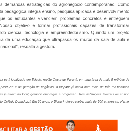
a às demandas estratégicas do agronegócio contemporâneo. Como
 pedagógica integra ensino, pesquisa aplicada e desenvolvimento
que os estudantes vivenciem problemas concretos e entreguem
“Nosso objetivo é formar profissionais capazes de transformar
ndo ciência, tecnologia e empreendedorismo. Quando um projeto
ia de uma educação que ultrapassa os muros da sala de aula e
nacional”, ressalta a gestora.
rk está localizado em Toledo, região Oeste do Paraná, em uma área de mais 5 milhões de
 pesquisa e da geração de negócios, o Biopark já conta com mais de três mil pessoas
as já atuam no local, gerando empregos e progresso. Três instituições federais de ensino
o Colégio Donaduzzi. Em 30 anos, o Biopark deve receber mais de 500 empresas, ofertar