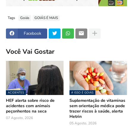
Tags
Goiás
GOIÁS É MAIS
Facebook
Você Vai Gostar
ACIDENTES
# ISSO É GOIÁS
HEF alerta sobre risco de
Suplementação de vitaminas
acidentes com animais
sem orientação médica pode
peçonhentos na seca
trazer riscos à saúde, alerta
Hetrin
07 Agosto, 2026
05 Agosto, 2026