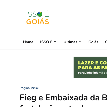
Home
ISSO É
Uĺtimas
Goiás
G
Página inicial
Fieg e Embaixada da B