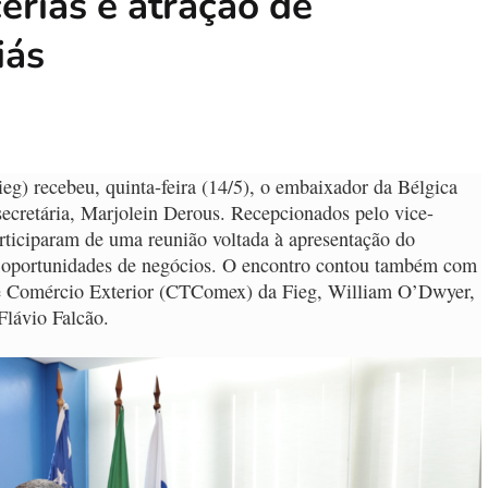
erias e atração de
iás
eg) recebeu, quinta-feira (14/5), o embaixador da Bélgica
-secretária, Marjolein Derous. Recepcionados pelo vice-
articiparam de uma reunião voltada à apresentação do
as oportunidades de negócios. O encontro contou também com
de Comércio Exterior (CTComex) da Fieg, William O’Dwyer,
Flávio Falcão.