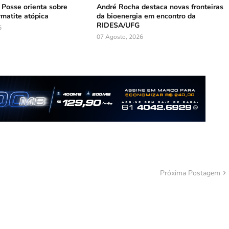
e Posse orienta sobre
André Rocha destaca novas fronteiras
rmatite atópica
da bioenergia em encontro da
RIDESA/UFG
6
07 Agosto, 2026
Próxima Postagem