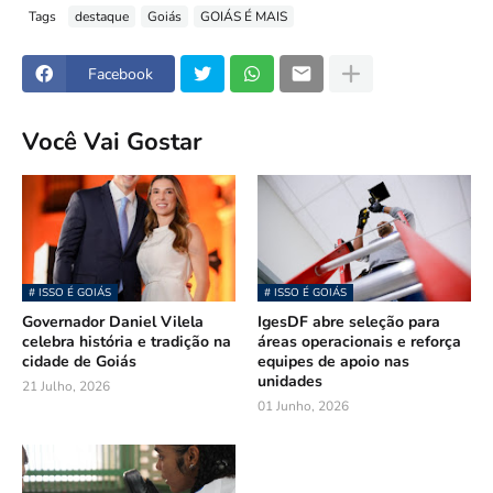
Tags
destaque
Goiás
GOIÁS É MAIS
Facebook
Você Vai Gostar
# ISSO É GOIÁS
# ISSO É GOIÁS
Governador Daniel Vilela
IgesDF abre seleção para
celebra história e tradição na
áreas operacionais e reforça
cidade de Goiás
equipes de apoio nas
unidades
21 Julho, 2026
01 Junho, 2026