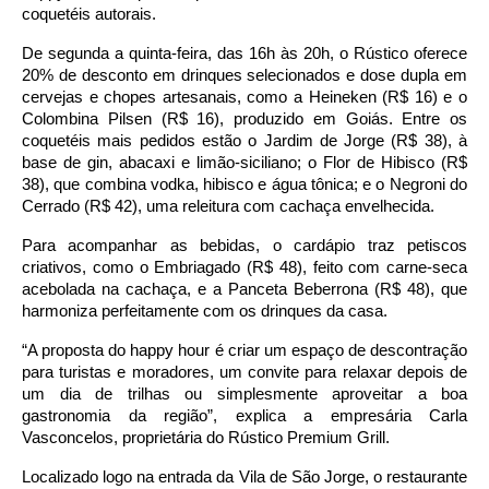
coquetéis autorais.
De segunda a quinta-feira, das 16h às 20h, o Rústico oferece
20% de desconto em drinques selecionados e dose dupla em
cervejas e chopes artesanais, como a Heineken (R$ 16) e o
Colombina Pilsen (R$ 16), produzido em Goiás. Entre os
coquetéis mais pedidos estão o Jardim de Jorge (R$ 38), à
base de gin, abacaxi e limão-siciliano; o Flor de Hibisco (R$
38), que combina vodka, hibisco e água tônica; e o Negroni do
Cerrado (R$ 42), uma releitura com cachaça envelhecida.
Para acompanhar as bebidas, o cardápio traz petiscos
criativos, como o Embriagado (R$ 48), feito com carne-seca
acebolada na cachaça, e a Panceta Beberrona (R$ 48), que
harmoniza perfeitamente com os drinques da casa.
“A proposta do happy hour é criar um espaço de descontração
para turistas e moradores, um convite para relaxar depois de
um dia de trilhas ou simplesmente aproveitar a boa
gastronomia da região”, explica a empresária Carla
Vasconcelos, proprietária do Rústico Premium Grill.
Localizado logo na entrada da Vila de São Jorge, o restaurante