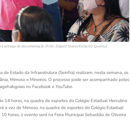
 é entrega de documentação (Foto: Edgard Soares/Octacílio Queiroz)
 de Estado da Infraestrutura (Seinfra) realizam, nesta semana, os
rvânia, Mimoso e Mineiros. O processo pode ser acompanhado pelos
 @agehabgoias no Facebook e YouTube.
 às 14 horas, na quadra de esportes do Colégio Estadual Herculino
erá a vez de Mimoso, na quadra de esportes do Colégio Estadual
 10 horas, o evento será na Feira Municipal Sebastião de Oliveira