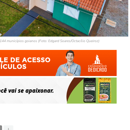
144 municípios goianos (Foto: Edgard Soares/Octacílio Queiroz)