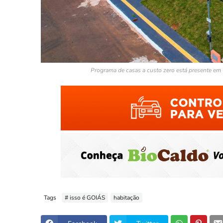
Programa de casas a custo zero está presente em 
Tags
# isso é GOIÁS
habitação