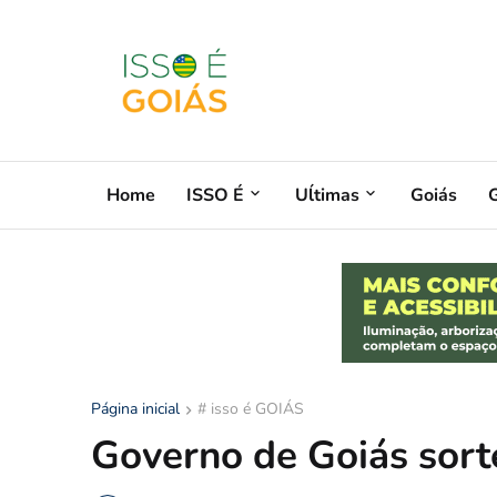
Home
ISSO É
Uĺtimas
Goiás
G
Página inicial
# isso é GOIÁS
Governo de Goiás sorte