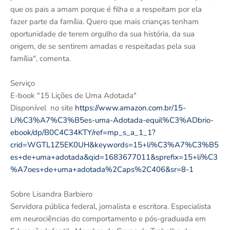
que os pais a amam porque é filha e a respeitam por ela
fazer parte da família. Quero que mais crianças tenham
oportunidade de terem orgulho da sua história, da sua
origem, de se sentirem amadas e respeitadas pela sua
família", comenta.
Serviço
E-book "15 Lições de Uma Adotada"
Disponível no site
https://www.amazon.com.br/15-
Li%C3%A7%C3%B5es-uma-Adotada-equil%C3%ADbrio-
ebook/dp/B0C4C34KTY/ref=mp_s_a_1_1?
crid=WGTL1Z5EK0UH&keywords=15+li%C3%A7%C3%B5
es+de+uma+adotada&qid=1683677011&sprefix=15+li%C3
%A7oes+de+uma+adotada%2Caps%2C406&sr=8-1
Sobre Lisandra Barbiero
Servidora pública federal, jornalista e escritora. Especialista
em neurociências do comportamento e pós-graduada em