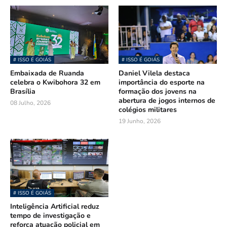
# ISSO É GOIÁS
# ISSO É GOIÁS
Embaixada de Ruanda
Daniel Vilela destaca
celebra o Kwibohora 32 em
importância do esporte na
Brasília
formação dos jovens na
abertura de jogos internos de
08 Julho, 2026
colégios militares
19 Junho, 2026
# ISSO É GOIÁS
Inteligência Artificial reduz
tempo de investigação e
reforça atuação policial em