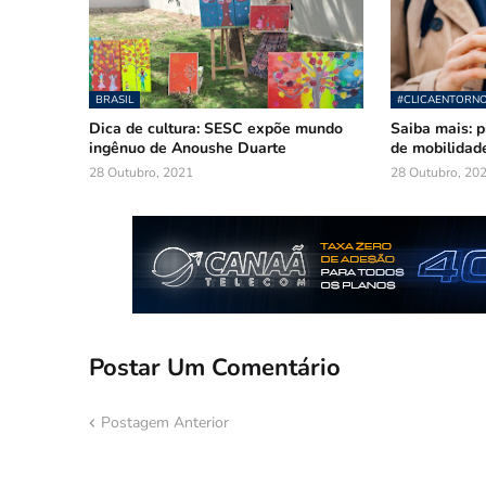
BRASIL
#CLICAENTORN
Dica de cultura: SESC expõe mundo
Saiba mais: p
ingênuo de Anoushe Duarte
de mobilidade
28 Outubro, 2021
28 Outubro, 20
Postar Um Comentário
Postagem Anterior