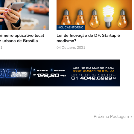
O
#CLICAENTORNO
rimeiro aplicativo local
Lei de Inovação do DF: Startup é
 urbana de Brasília
modismo?
21
04 Outubro, 2021
Próxima Postagem