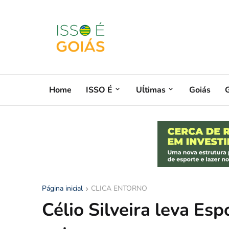
Home
ISSO É
Uĺtimas
Goiás
G
Página inicial
CLICA ENTORNO
Célio Silveira leva Es