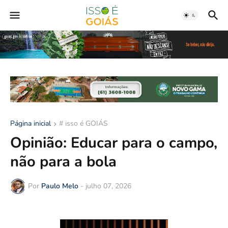
Página inicial
# isso é GOIÁS
Opinião: Educar para o campo,
não para a bola
Por
Paulo Melo
-
julho 07, 2026