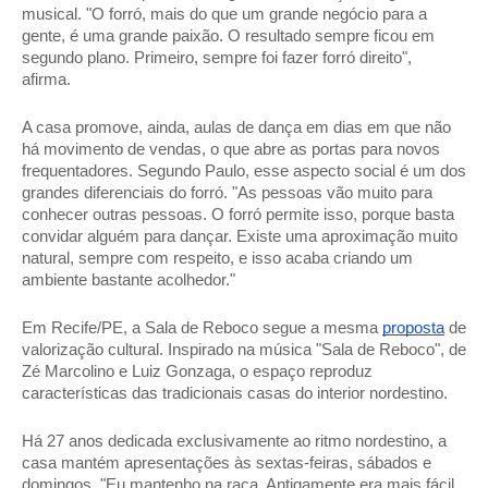
musical. "O forró, mais do que um grande negócio para a 
gente, é uma grande paixão. O resultado sempre ficou em 
segundo plano. Primeiro, sempre foi fazer forró direito", 
afirma. 
A casa promove, ainda, aulas de dança em dias em que não 
há movimento de vendas, o que abre as portas para novos 
frequentadores. Segundo Paulo, esse aspecto social é um dos 
grandes diferenciais do forró. "As pessoas vão muito para 
conhecer outras pessoas. O forró permite isso, porque basta 
convidar alguém para dançar. Existe uma aproximação muito 
natural, sempre com respeito, e isso acaba criando um 
ambiente bastante acolhedor." 
Em Recife/PE, a Sala de Reboco segue a mesma 
proposta
 de 
valorização cultural. Inspirado na música "Sala de Reboco", de 
Zé Marcolino e Luiz Gonzaga, o espaço reproduz 
características das tradicionais casas do interior nordestino. 
Há 27 anos dedicada exclusivamente ao ritmo nordestino, a 
casa mantém apresentações às sextas-feiras, sábados e 
domingos. "Eu mantenho na raça. Antigamente era mais fácil 