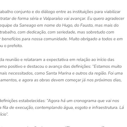
abalho conjunto e do diálogo entre as instituições para viabilizar
ratar de forma séria e Valparaíso vai avançar. Eu quero agradecer
 a equipe da Saneago em nome do Hugo, do Fausto, mas mais do
m trabalho, com dedicação, com seriedade, mas sobretudo com
ar benefícios para nossa comunidade. Muito obrigado a todos e em
ou o prefeito.
reunião e relataram a expectativa em relação ao início das
omo positivo e destacou o avanço das definições:
“Estamos muito
mais necessitados, como Santa Marina e outros da região. Foi uma
hamentos, e agora as obras devem começar já nos próximos dias,
finições estabelecidas:
“Agora há um cronograma que vai nos
a fila de execução, contemplando água, esgoto e infraestrutura. Lá
cio”.