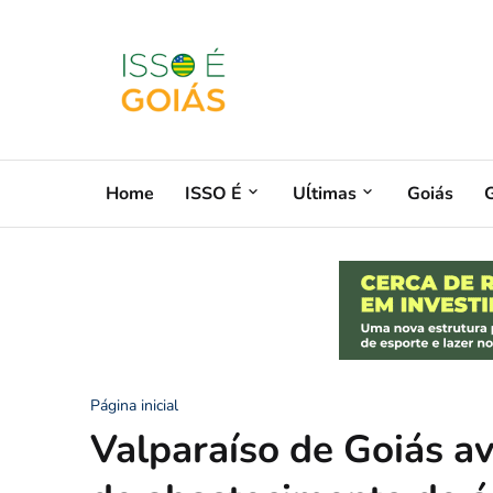
Home
ISSO É
Uĺtimas
Goiás
G
Página inicial
Valparaíso de Goiás a