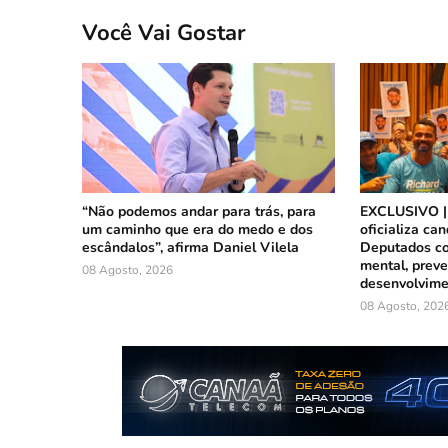
Você Vai Gostar
“Não podemos andar para trás, para
EXCLUSIVO |
um caminho que era do medo e dos
oficializa ca
escândalos”, afirma Daniel Vilela
Deputados c
mental, preve
08 Agosto, 2026
desenvolvimen
08 Agosto, 202