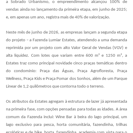
a Sobrado Urbanismo, o empreendimento alcançou 100% de
vendas ainda no lançamento da primeira etapa, em junho de 2025;
e, em apenas um ano, registra mais de 40% de valorização.
Neste mês de junho de 2026, as empresas lançam a segunda etapa
do projeto – a Fazenda Lumiar Estates, atendendo a uma demanda
reprimida por um projeto com alto Valor Geral de Vendas (VGV) e
alta liquidez. Com lotes que variam entre 600 m² e 1250 m², a
Estates traz como principal novidade cinco praças temáticas dentro
do condomínio: Praça das Águas, Praça Agrofloresta, Praça
Wellness, Praça Kids e Praça Pomar dos Sonhos, além de um Parque
Linear de 1,2 quilômetros que contorna todo o terreno.
Os atributos da Estates agregam à estrutura de lazer já apresentada
na primeira fase, com opções pensadas para todas as idades. A área
comum da Fazenda inclui: Wine Bar à beira do lago principal, um
lago exclusivo para pesca, horta comunitária, fazendinha, trilhas
ecológicas e de bike, horta, fazendinha, academia com vista para o