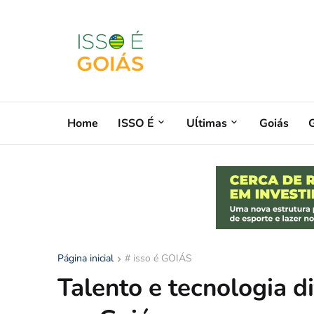
Home
ISSO É
Uĺtimas
Goiás
G
Página inicial
# isso é GOIÁS
Talento e tecnologia d