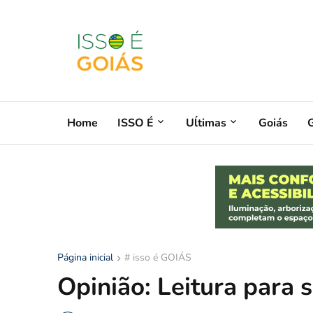
Home
ISSO É
Uĺtimas
Goiás
G
Página inicial
# isso é GOIÁS
Opinião: Leitura para 