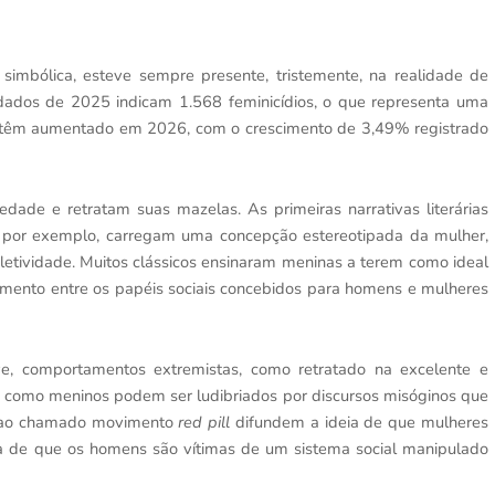
u simbólica, esteve sempre presente, tristemente, na realidade de
 dados de 2025 indicam 1.568 feminicídios, o que representa uma
s têm aumentado em 2026, com o crescimento de 3,49% registrado
edade e retratam suas mazelas. As primeiras narrativas literárias
s, por exemplo, carregam uma concepção estereotipada da mulher,
etividade. Muitos clássicos ensinaram meninas a terem como ideal
ciamento entre os papéis sociais concebidos para homens e mulheres
ve, comportamentos extremistas, como retratado na excelente e
a como meninos podem ser ludibriados por discursos misóginos que
os ao chamado movimento
red pill
difundem a ideia de que mulheres
a de que os homens são vítimas de um sistema social manipulado