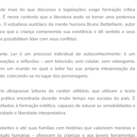
e mais do que discursos e legislações: exige formação crítica
 É nesse contexto que a literatura pode se tornar uma poderosa
te. O estudioso austríaco da mente humana Bruno Bettelheim, autor
ara que a criança compreenda sua existência e dê sentido a seus
 possibilitem lidar com seus conflitos.
tante. Ler é um processo individual de autoconhecimento: é um
ações e reflexões – sem televisão, sem celular, sem videogame,
em um mundo no qual o leitor faz sua própria interpretação da
de, colocando-se no lugar dos personagens.
io ultrapassar leituras de caráter utilitário, que utilizam o texto
 prática encontrada durante muito tempo nas escolas do país. É
voltados à formação estética, capazes de educar as sensibilidades e
icidade e liberdade interpretativa.
tudantes e até suas famílias com histórias que valorizem meninas e
etudo humanas – oferecem às crianças e aos jovens ferramentas