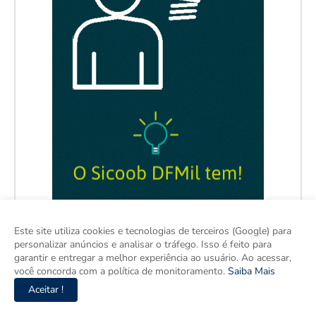
Este site utiliza cookies e tecnologias de terceiros (Google) para
personalizar anúncios e analisar o tráfego. Isso é feito para
garantir e entregar a melhor experiência ao usuário. Ao acessar,
você concorda com a política de monitoramento.
Saiba Mais
Aceitar !