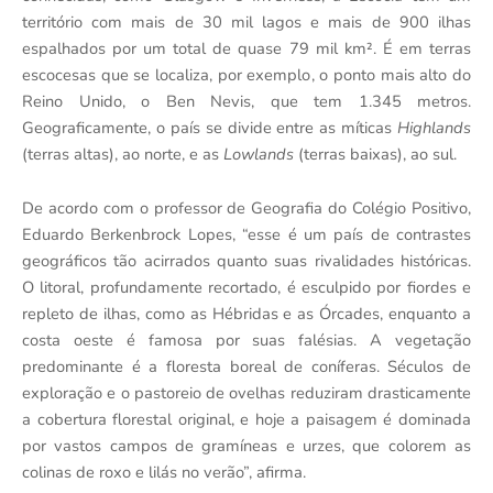
território com mais de 30 mil lagos e mais de 900 ilhas
espalhados por um total de quase 79 mil km². É em terras
escocesas que se localiza, por exemplo, o ponto mais alto do
Reino Unido, o Ben Nevis, que tem 1.345 metros.
Geograficamente, o país se divide entre as míticas
Highlands
(terras altas), ao norte, e as
Lowlands
(terras baixas), ao sul.
De acordo com o professor de Geografia do Colégio Positivo,
Eduardo Berkenbrock Lopes, “esse é um país de contrastes
geográficos tão acirrados quanto suas rivalidades históricas.
O litoral, profundamente recortado, é esculpido por fiordes e
repleto de ilhas, como as Hébridas e as Órcades, enquanto a
costa oeste é famosa por suas falésias. A vegetação
predominante é a floresta boreal de coníferas. Séculos de
exploração e o pastoreio de ovelhas reduziram drasticamente
a cobertura florestal original, e hoje a paisagem é dominada
por vastos campos de gramíneas e urzes, que colorem as
colinas de roxo e lilás no verão”, afirma.