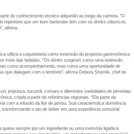
rte do conhecimento técnico adquirido ao longo da carreira. “O 
do repertório que um bom bartender tem com os drinks clássicos. 
”, afirma. 
ca utiliza a coquetelaria como extensão da proposta gastronômica 
 por meio das bebidas. “Os drinks surgiram como uma extensão 
apenas como acompanhamento, mas como uma oportunidade de 
ias que dialogam com o território”, afirma Débora Shornik, chef do 
ri, priprioca, tucumã, cumaru e diferentes variedades de pimentas 
ca, criada a partir de referências regionais. “Ela parte da 
pria com a infusão da flor de jambu. Sua característica dormência 
 transformando o ato de beber em uma experiência sensorial 
 quase sempre por um ingrediente ou uma memória ligada à 