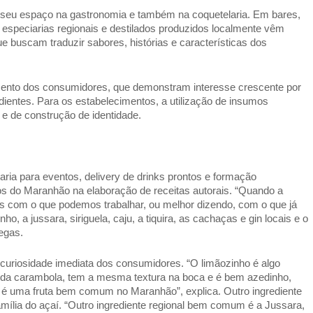
o seu espaço na gastronomia e também na coquetelaria. Em bares, 
 especiarias regionais e destilados produzidos localmente vêm 
 buscam traduzir sabores, histórias e características dos 
o dos consumidores, que demonstram interesse crescente por 
edientes. Para os estabelecimentos, a utilização de insumos 
e de construção de identidade. 
ria para eventos, delivery de drinks prontos e formação 
icos do Maranhão na elaboração de receitas autorais. “Quando a 
rios com o que podemos trabalhar, ou melhor dizendo, com o que já 
o, a jussara, siriguela, caju, a tiquira, as cachaças e gin locais e o 
egas. 
curiosidade imediata dos consumidores. “O limãozinho é algo 
e da carambola, tem a mesma textura na boca e é bem azedinho, 
e é uma fruta bem comum no Maranhão”, explica. Outro ingrediente 
mília do açaí. “Outro ingrediente regional bem comum é a Jussara, 