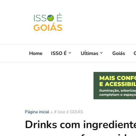
Home
ISSO É
Uĺtimas
Goiás
G
Página inicial
# isso é GOIÁS
Drinks com ingredient