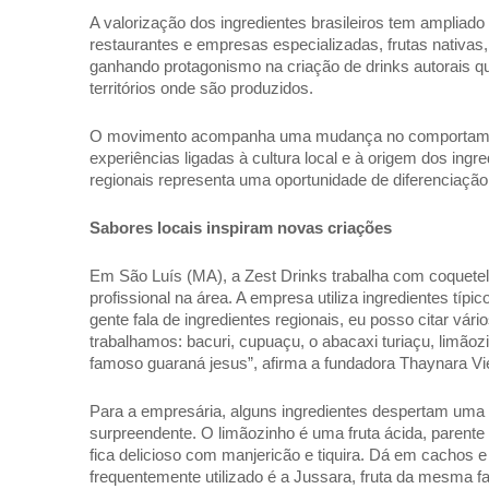
A valorização dos ingredientes brasileiros tem ampliad
restaurantes e empresas especializadas, frutas nativas,
ganhando protagonismo na criação de drinks autorais que
territórios onde são produzidos. 
O movimento acompanha uma mudança no comportament
experiências ligadas à cultura local e à origem dos ingr
regionais representa uma oportunidade de diferenciação 
Sabores locais inspiram novas criações 
Em São Luís (MA), a Zest Drinks trabalha com coquetela
profissional na área. A empresa utiliza ingredientes típ
gente fala de ingredientes regionais, eu posso citar vá
trabalhamos: bacuri, cupuaçu, o abacaxi turiaçu, limãozinh
famoso guaraná jesus”, afirma a fundadora Thaynara Vi
Para a empresária, alguns ingredientes despertam uma 
surpreendente. O limãozinho é uma fruta ácida, parent
fica delicioso com manjericão e tiquira. Dá em cachos 
frequentemente utilizado é a Jussara, fruta da mesma fa