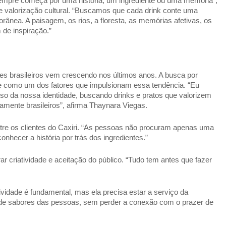
 sempre começa por uma história, um ingrediente ou uma memória”, 
de valorização cultural. “Buscamos que cada drink conte uma 
ânea. A paisagem, os rios, a floresta, as memórias afetivas, os 
de inspiração.” 
ntes brasileiros vem crescendo nos últimos anos. A busca por 
ece como um dos fatores que impulsionam essa tendência. “Eu 
so da nossa identidade, buscando drinks e pratos que valorizem 
mamente brasileiros”, afirma Thaynara Viegas. 
e os clientes do Caxiri. “As pessoas não procuram apenas uma 
nhecer a história por trás dos ingredientes.” 
criatividade e aceitação do público. “Tudo tem antes que fazer 
vidade é fundamental, mas ela precisa estar a serviço da 
o de sabores das pessoas, sem perder a conexão com o prazer de 