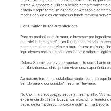
região. “A criação de um drink autoral no Caxiri quase
afirma. A proposta é utilizar a bebida como ferramenta 
história e represente um aspecto da Amazônia contempor
modos de vida e os encontros culturais também servem 
Consumidor busca autenticidade 
Para os profissionais do setor, o interesse por ingredie
autenticidade e experiências ligadas ao território apar
percebo muito o brasileiro e o maranhense mais orgulho
ingredientes nativos, produtores locais e sabores legiti
Débora Shornik observa comportamento semelhante entr
bebida saborosa; elas querem viver uma experiência e co
Ao mesmo tempo, os estabelecimentos buscam equilibrar 
sentido para o consumidor”, resume Thaynara. 
No Caxiri, a preocupação segue a mesma linha. “A criati
experiência do cliente. Buscamos expandir o repertóri
beber, de forma descomplicada e sutil”, afirma Débora. 