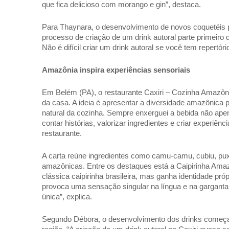
que fica delicioso com morango e gin”, destaca. 
Para Thaynara, o desenvolvimento de novos coquetéis pa
processo de criação de um drink autoral parte primeiro 
Não é difícil criar um drink autoral se você tem repertório
Amazônia inspira experiências sensoriais 
Em Belém (PA), o restaurante Caxiri – Cozinha Amazôni
da casa. A ideia é apresentar a diversidade amazônica
natural da cozinha. Sempre enxerguei a bebida não 
contar histórias, valorizar ingredientes e criar experiênc
restaurante. 
A carta reúne ingredientes como camu-camu, cubiu, puxu
amazônicas. Entre os destaques está a Caipirinha Amazôni
clássica caipirinha brasileira, mas ganha identidade pró
provoca uma sensação singular na língua e na garganta,
única”, explica. 
Segundo Débora, o desenvolvimento dos drinks começa