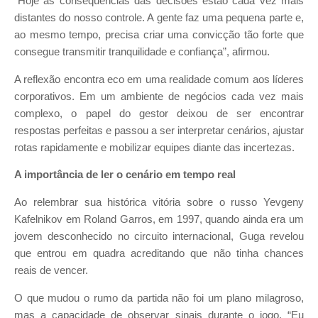
“Hoje as consequências das decisões estão cada vez mais
distantes do nosso controle. A gente faz uma pequena parte e,
ao mesmo tempo, precisa criar uma convicção tão forte que
consegue transmitir tranquilidade e confiança”, afirmou.
A reflexão encontra eco em uma realidade comum aos líderes
corporativos. Em um ambiente de negócios cada vez mais
complexo, o papel do gestor deixou de ser encontrar
respostas perfeitas e passou a ser interpretar cenários, ajustar
rotas rapidamente e mobilizar equipes diante das incertezas.
A importância de ler o cenário em tempo real
Ao relembrar sua histórica vitória sobre o russo Yevgeny
Kafelnikov em Roland Garros, em 1997, quando ainda era um
jovem desconhecido no circuito internacional, Guga revelou
que entrou em quadra acreditando que não tinha chances
reais de vencer.
O que mudou o rumo da partida não foi um plano milagroso,
mas a capacidade de observar sinais durante o jogo. “Eu