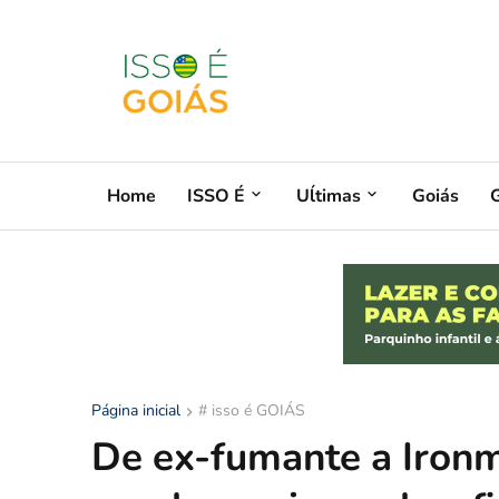
Home
ISSO É
Uĺtimas
Goiás
G
Página inicial
# isso é GOIÁS
De ex-fumante a Ironm