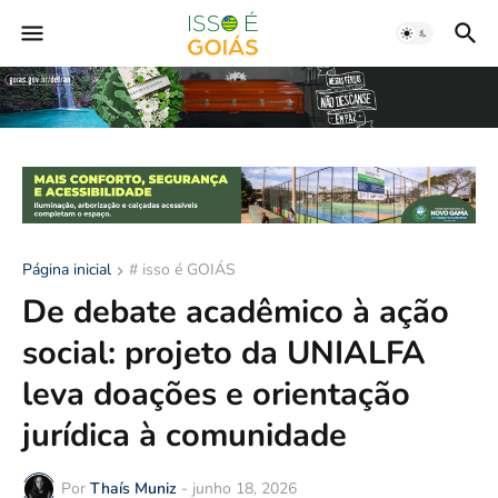
Página inicial
# isso é GOIÁS
De debate acadêmico à ação
social: projeto da UNIALFA
leva doações e orientação
jurídica à comunidade
Por
Thaís Muniz
-
junho 18, 2026