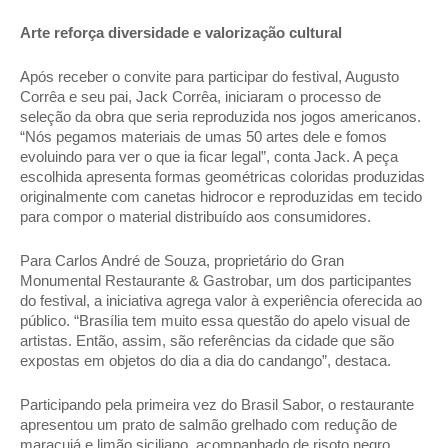
Arte reforça diversidade e valorização cultural 
Após receber o convite para participar do festival, Augusto 
Corrêa e seu pai, Jack Corrêa, iniciaram o processo de 
seleção da obra que seria reproduzida nos jogos americanos. 
“Nós pegamos materiais de umas 50 artes dele e fomos 
evoluindo para ver o que ia ficar legal”, conta Jack. A peça 
escolhida apresenta formas geométricas coloridas produzidas 
originalmente com canetas hidrocor e reproduzidas em tecido 
para compor o material distribuído aos consumidores. 
Para Carlos André de Souza, proprietário do Gran 
Monumental Restaurante & Gastrobar, um dos participantes 
do festival, a iniciativa agrega valor à experiência oferecida ao 
público. “Brasília tem muito essa questão do apelo visual de 
artistas. Então, assim, são referências da cidade que são 
expostas em objetos do dia a dia do candango”, destaca. 
Participando pela primeira vez do Brasil Sabor, o restaurante 
apresentou um prato de salmão grelhado com redução de 
maracujá e limão siciliano, acompanhado de risoto negro. 