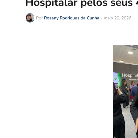
Hospitalar pelos seus 
Por
Rosany Rodrigues da Cunha
-
maio 20, 2026