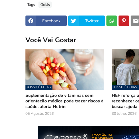
Tags
Goiás
Facebook
Twitter
Você Vai Gostar
# ISSO É GOIÁS
# ISSO É GOIÁS
Suplementação de vitaminas sem
HEF reforça a
orientação médica pode trazer riscos à
reconhecer os
saúde, alerta Hetrin
buscar ajuda
05 Agosto, 2026
30 Julho, 2026