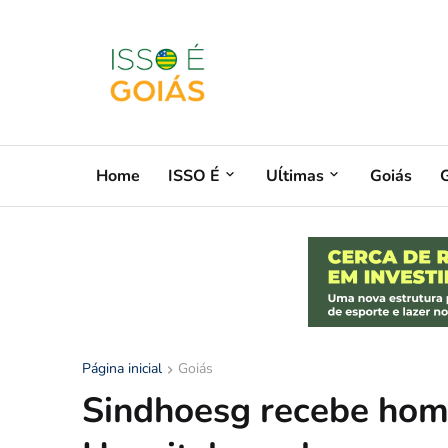
Home
ISSO É
Uĺtimas
Goiás
G
Página inicial
Goiás
Sindhoesg recebe hom