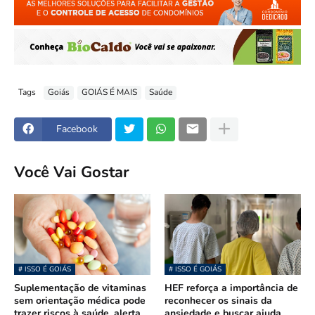
Tags
Goiás
GOIÁS É MAIS
Saúde
Facebook
Você Vai Gostar
# ISSO É GOIÁS
# ISSO É GOIÁS
Suplementação de vitaminas
HEF reforça a importância de
sem orientação médica pode
reconhecer os sinais da
trazer riscos à saúde, alerta
ansiedade e buscar ajuda