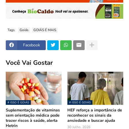
Tags
Goiás
GOIÁS É MAIS
Facebook
Você Vai Gostar
# ISSO É GOIÁS
# ISSO É GOIÁS
Suplementação de vitaminas
HEF reforça a importância de
sem orientação médica pode
reconhecer os sinais da
trazer riscos à saúde, alerta
ansiedade e buscar ajuda
Hetrin
30 Julho, 2026