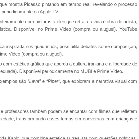
que mostra Picasso pintando em tempo real, revelando o processo
l periodicamente na Apple TV.
nteiramente com pinturas a óleo que retrata a vida e obra do artista,
rtística. Disponível no Prime Video (compra ou aluguel), YouTube
ca inspirada nos quadrinhos, possibilita debates sobre composição,
Prime Video (compra ou aluguel).
com estética gráfica que aborda a cultura iraniana e a liberdade de
dequada). Disponível periodicamente no MUBI e Prime Video.
exemplos são
“Lava”
e
“Piper”
, que exploram a narrativa visual com
is e professores também podem se encantar com filmes que refletem
a sociedade, transformando esses temas em conversas com crianças e
rida Kahlo, que combina estética surrealista com questões políticas,