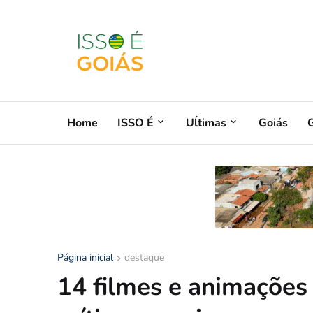
Home
ISSO É
Uĺtimas
Goiás
G
Página inicial
destaque
14 filmes e animações