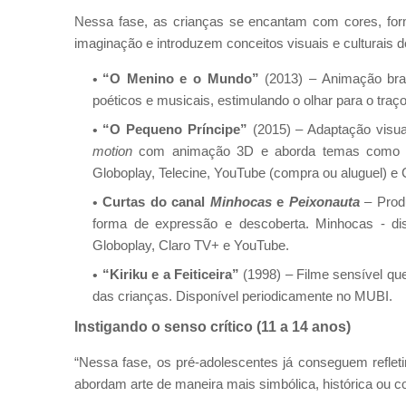
Nessa fase, as crianças se encantam com cores, form
imaginação e introduzem conceitos visuais e culturais d
“O Menino e o Mundo”
(2013) – Animação bras
poéticos e musicais, estimulando o olhar para o traç
“O Pequeno Príncipe”
(2015) – Adaptação visua
motion
com animação 3D e aborda temas como criat
Globoplay, Telecine, YouTube (compra ou aluguel) e 
Curtas do canal
Minhocas
e
Peixonauta
– Produ
forma de expressão e descoberta. Minhocas - dis
Globoplay, Claro TV+ e YouTube.
“Kiriku e a Feiticeira”
(1998) – Filme sensível que
das crianças. Disponível periodicamente no MUBI.
Instigando o senso crítico (11 a 14 anos)
“Nessa fase, os pré-adolescentes já conseguem refleti
abordam arte de maneira mais simbólica, histórica ou co