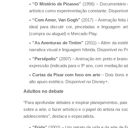
“O Mistério de Picasso”
(1956) – Documentário 
artístico como experimentação constante. Disponíve
“Com Amor, Van Gogh”
(2017) – Animação feita i
ideal para discutir cor, pinceladas e linguagem a
(compra ou aluguel) e Mercado Play.
“As Aventuras de Tintim”
(2011) – Além da estéti
narrativa visual e linguagem híbrida. Disponível no 
“Persépolis”
(2007) – Animação em preto e branco 
expressão (indicada para o 9º ano, com mediação a
Curtas da Pixar com foco em arte
– Dois bons 
alto apuro estético. Disponível no Disney+.
Adultos no debate
“Para aprofundar debates e inspirar planejamentos, pa
sobre a arte, o fazer artístico e o papel do artista n
adolescentes”, destaca o especialista.
“Frida”
(2002) – Um retrato da vida e da arte de F