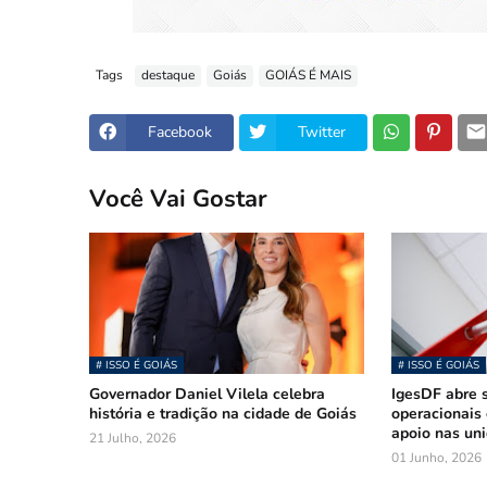
Tags
destaque
Goiás
GOIÁS É MAIS
Facebook
Twitter
Você Vai Gostar
# ISSO É GOIÁS
# ISSO É GOIÁS
Governador Daniel Vilela celebra
IgesDF abre 
história e tradição na cidade de Goiás
operacionais 
apoio nas un
21 Julho, 2026
01 Junho, 2026