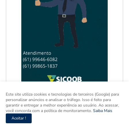
Este site utiliza cookies e tecnologias de terceiros (Google) para
personalizar anúncios e analisar o tráfego. Isso é feito para
garantir e entregar a melhor experiência ao usuário. Ao acessar,
você concorda com a política de monitoramento.
Saiba Mais
Aceitar !