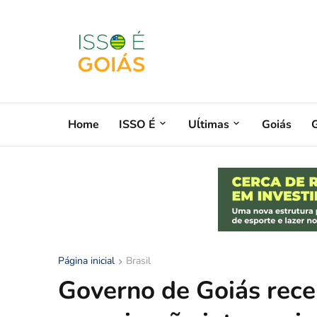
Home
ISSO É
Uĺtimas
Goiás
G
Página inicial
Brasil
Governo de Goiás re