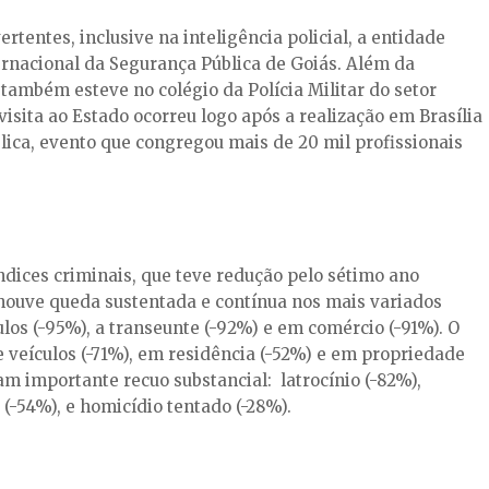
rtentes, inclusive na inteligência policial, a entidade
ernacional da Segurança Pública de Goiás. Além da
mbém esteve no colégio da Polícia Militar do setor
isita ao Estado ocorreu logo após a realização em Brasília
ica, evento que congregou mais de 20 mil profissionais
índices criminais, que teve redução pelo sétimo ano
 houve queda sustentada e contínua nos mais variados
ulos (-95%), a transeunte (-92%) e em comércio (-91%). O
e veículos (-71%), em residência (-52%) e em propriedade
am importante recuo substancial: latrocínio (-82%),
 (-54%), e homicídio tentado (-28%).