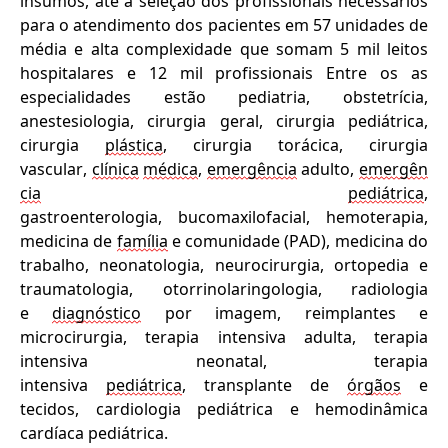
insumos, até́ a seleção dos profissionais
necessários
para o atendimento dos pacientes
em 57
unidades de
média e alta complexidade
que somam 5 mil leitos
hospitalares e 12 mil profissionais
Entre os as
especialidades estão pediatria
, obstetr
ícia,
anestesiologia,
cirurgia geral, cirurgia pediátrica,
cirurgia
plástica
, cirurgia torá
ci
ca, cirurgia
vascular,
clínica
médica
,
emergência
adulto,
emergên
cia
pediátrica
,
gastroenterologia,
b
ucomaxilofacial
,
hemoterapia,
medicina de
família
e comunidade (PAD), medicina do
trabalho, neonatologia, neurocirurgia, ortopedia e
traumatologia, otorrinolaringologia, radiologia
e
diagnóstico
por imagem, reimplantes e
microcirurgia, terapia intensiva adulta, terapia
intensiva neonatal, terapia
intensiva
pediátrica
,
transplante de
órgãos
e
tecidos
,
cardiologia pediátrica e hemodinâmica
cardíaca pediátrica
.