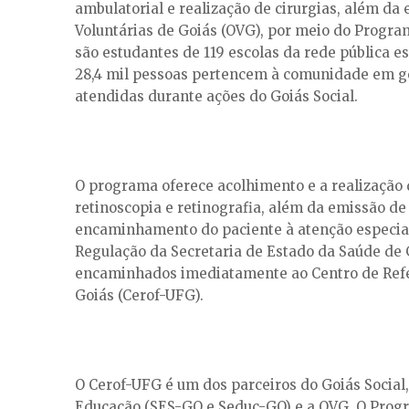
ambulatorial e realização de cirurgias, além da
Voluntárias de Goiás (OVG), por meio do Program
são estudantes de 119 escolas da rede pública e
28,4 mil pessoas pertencem à comunidade em ger
atendidas durante ações do Goiás Social.
O programa oferece acolhimento e a realização 
retinoscopia e retinografia, além da emissão de
encaminhamento do paciente à atenção especial
Regulação da Secretaria de Estado da Saúde de 
encaminhados imediatamente ao Centro de Refe
Goiás (Cerof-UFG).
O Cerof-UFG é um dos parceiros do Goiás Social,
Educação (SES-GO e Seduc-GO) e a OVG. O Prog