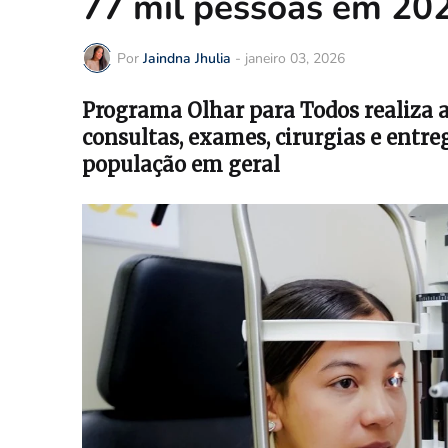
77 mil pessoas em 20
Por
Jaindna Jhulia
-
janeiro 03, 2026
Programa Olhar para Todos realiza
consultas, exames, cirurgias e entre
população em geral