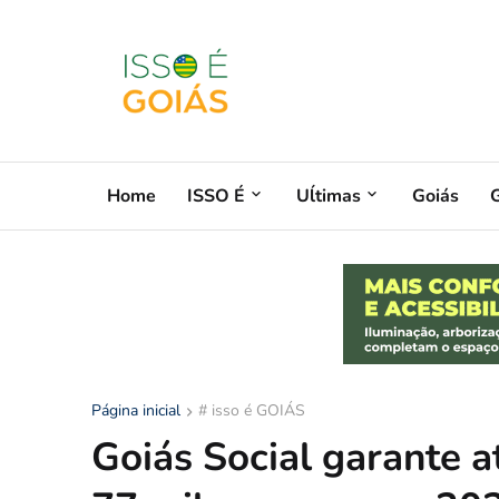
Home
ISSO É
Uĺtimas
Goiás
G
Página inicial
# isso é GOIÁS
Goiás Social garante 