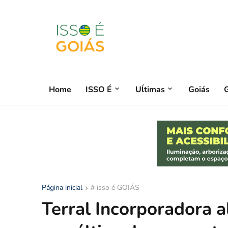
Home
ISSO É
Uĺtimas
Goiás
G
Página inicial
# isso é GOIÁS
Terral Incorporadora 