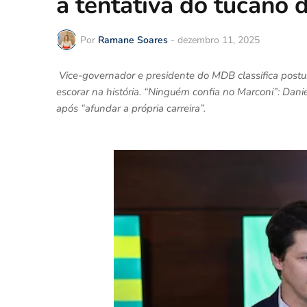
à tentativa do tucano d
Por
Ramane Soares
-
dezembro 11, 2025
Vice-governador e presidente do MDB classifica postur
escorar na história. “Ninguém confia no Marconi”: Danie
após “afundar a própria carreira”.