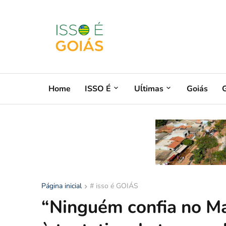
Home
ISSO É
Uĺtimas
Goiás
G
Página inicial
# isso é GOIÁS
“Ninguém confia no Ma