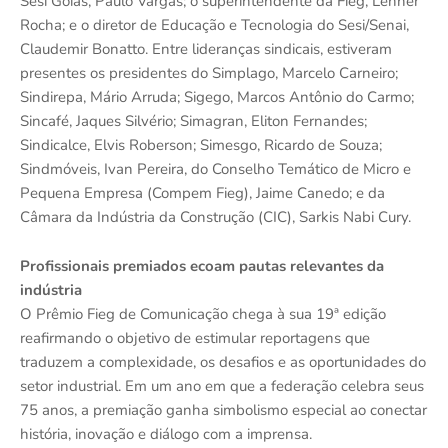
Sesi Goiás, Paulo Vargas; o superintendente da Fieg, Lenner
Rocha; e o diretor de Educação e Tecnologia do Sesi/Senai,
Claudemir Bonatto. Entre lideranças sindicais, estiveram
presentes os presidentes do Simplago, Marcelo Carneiro;
Sindirepa, Mário Arruda; Sigego, Marcos Antônio do Carmo;
Sincafé, Jaques Silvério; Simagran, Eliton Fernandes;
Sindicalce, Elvis Roberson; Simesgo, Ricardo de Souza;
Sindmóveis, Ivan Pereira, do Conselho Temático de Micro e
Pequena Empresa (Compem Fieg), Jaime Canedo; e da
Câmara da Indústria da Construção (CIC), Sarkis Nabi Cury.
Profissionais premiados ecoam pautas relevantes da
indústria
O Prêmio Fieg de Comunicação chega à sua 19ª edição
reafirmando o objetivo de estimular reportagens que
traduzem a complexidade, os desafios e as oportunidades do
setor industrial. Em um ano em que a federação celebra seus
75 anos, a premiação ganha simbolismo especial ao conectar
história, inovação e diálogo com a imprensa.