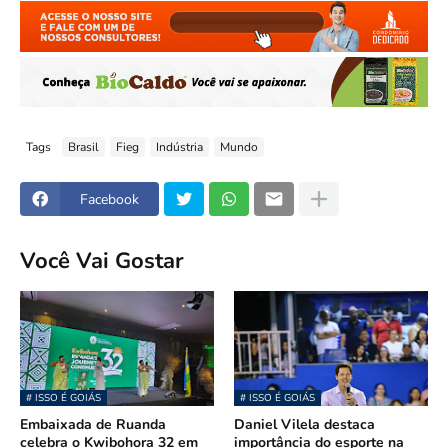
Tags
Brasil
Fieg
Indústria
Mundo
Facebook
Você Vai Gostar
# ISSO É GOIÁS
# ISSO É GOIÁS
Embaixada de Ruanda
Daniel Vilela destaca
celebra o Kwibohora 32 em
importância do esporte na