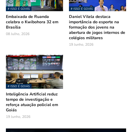
# ISSO É GOIÁS
# ISSO É GOIÁS
Embaixada de Ruanda
Daniel Vilela destaca
celebra o Kwibohora 32 em
importância do esporte na
Brasília
formação dos jovens na
abertura de jogos internos de
08 Julho, 2026
colégios militares
19 Junho, 2026
# ISSO É GOIÁS
Inteligência Artificial reduz
tempo de investigação e
reforça atuação policial em
Goiás
19 Junho, 2026