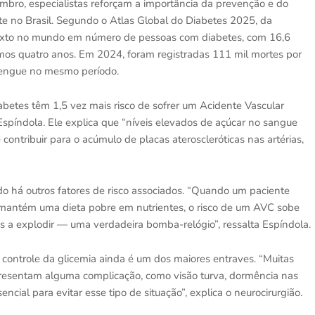
bro, especialistas reforçam a importância da prevenção e do
 no Brasil. Segundo o Atlas Global do Diabetes 2025, da
o sexto no mundo em número de pessoas com diabetes, com 16,6
os quatro anos. Em 2024, foram registradas 111 mil mortes por
 dengue no mesmo período.
etes têm 1,5 vez mais risco de sofrer um Acidente Vascular
Espíndola. Ele explica que “níveis elevados de açúcar no sangue
ntribuir para o acúmulo de placas ateroscleróticas nas artérias,
o há outros fatores de risco associados. “Quando um paciente
mantém uma dieta pobre em nutrientes, o risco de um AVC sobe
s a explodir — uma verdadeira bomba-relógio”, ressalta Espíndola.
ontrole da glicemia ainda é um dos maiores entraves. “Muitas
resentam alguma complicação, como visão turva, dormência nas
cial para evitar esse tipo de situação”, explica o neurocirurgião.