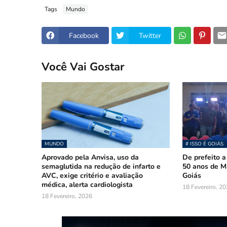
Tags
Mundo
Facebook
Twitter
Você Vai Gostar
MUNDO
# ISSO É GOIÁS
Aprovado pela Anvisa, uso da
De prefeito a
semaglutida na redução de infarto e
50 anos de 
AVC, exige critério e avaliação
Goiás
médica, alerta cardiologista
18 Fevereiro, 2
18 Fevereiro, 2026