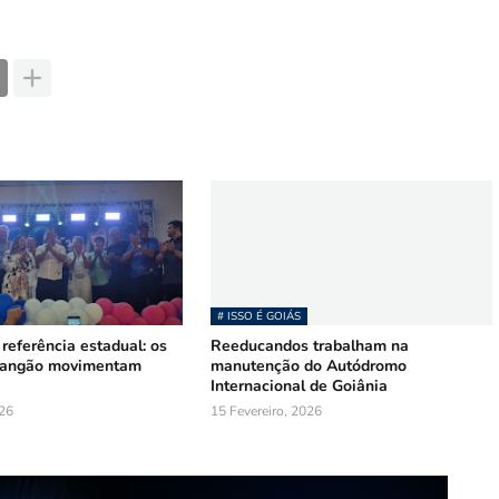
# ISSO É GOIÁS
 referência estadual: os
Reeducandos trabalham na
Mangão movimentam
manutenção do Autódromo
Internacional de Goiânia
026
15 Fevereiro, 2026