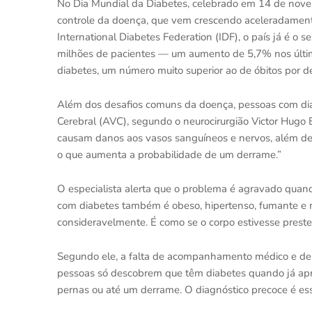
No Dia Mundial da Diabetes, celebrado em 14 de novem
controle da doença, que vem crescendo aceleradamente
International Diabetes Federation (IDF), o país já é 
milhões de pacientes — um aumento de 5,7% nos últim
diabetes, um número muito superior ao de óbitos por
Além dos desafios comuns da doença, pessoas com diab
Cerebral (AVC), segundo o neurocirurgião Victor Hugo 
causam danos aos vasos sanguíneos e nervos, além de co
o que aumenta a probabilidade de um derrame.”
O especialista alerta que o problema é agravado quand
com diabetes também é obeso, hipertenso, fumante e 
consideravelmente. É como se o corpo estivesse preste
Segundo ele, a falta de acompanhamento médico e de c
pessoas só descobrem que têm diabetes quando já ap
pernas ou até um derrame. O diagnóstico precoce é essen