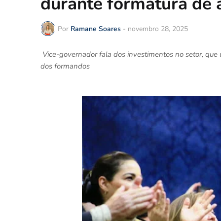
durante formatura de 
Por
Ramane Soares
-
novembro 28, 2025
Vice-governador fala dos investimentos no setor, que
dos formandos