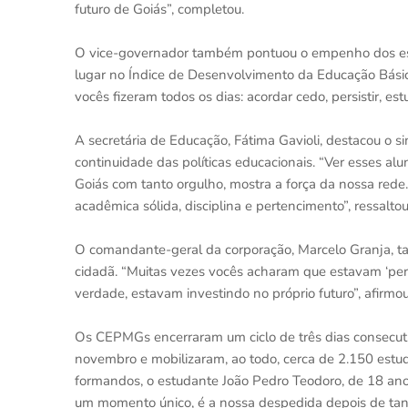
futuro de Goiás”, completou.
O vice-governador também pontuou o empenho dos estu
lugar no Índice de Desenvolvimento da Educação Básic
vocês fizeram todos os dias: acordar cedo, persistir,
A secretária de Educação, Fátima Gavioli, destacou o
continuidade das políticas educacionais. “Ver esses al
Goiás com tanto orgulho, mostra a força da nossa rede
acadêmica sólida, disciplina e pertencimento”, ressaltou
O comandante-geral da corporação, Marcelo Granja, ta
cidadã. “Muitas vezes vocês acharam que estavam ‘per
verdade, estavam investindo no próprio futuro”, afirmou
Os CEPMGs encerraram um ciclo de três dias consecuti
novembro e mobilizaram, ao todo, cerca de 2.150 estuda
formandos, o estudante João Pedro Teodoro, de 18 an
um momento único, é a nossa despedida depois de tant