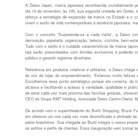
A Daiso Japan, marca japonesa reconhecida mundialmente pel
dia 15 de novembro, às 10h, sua segunda unidade em Goiás, lo
reforça a estratégia de expansão da marca no Estado e o c
unem o estilo de vida contemporâneo à essência japonesa, mar
Com o conceito “Surpreenda-se a cada visita”, a Daiso co
decoração, papelaria, organização, beleza, cozinha, bem-e
Tudo com o estilo e o cuidado característicos da marca japon
loja serão presenteados com brindes exclusivos e poderão 
público e garantir registros divertidos.
Referência em produtos criativos e utilitários, a Daiso cheg
do mix de lojas do empreendimento. “Estamos muito felizes 
Escolhemos esse ponto estratégico porque ele conecta, de fo
alcance e facilitando o acesso à variedade, qualidade e pra
de estar cada vez mais próxima das famílias goianas, oferecend
CEO do Grupo KMT Holding, licenciada Daiso Centro-Oeste, M
De acordo com o superintedente do Buriti Shopping, Bruno F
em oferecer um mix cada vez mais diversificado e alinhado à
pelos brasileiros. Sua chegada ao Buriti integra o nosso prop
os estilos e perfis de clientes. Essa inauguração vem somar ao