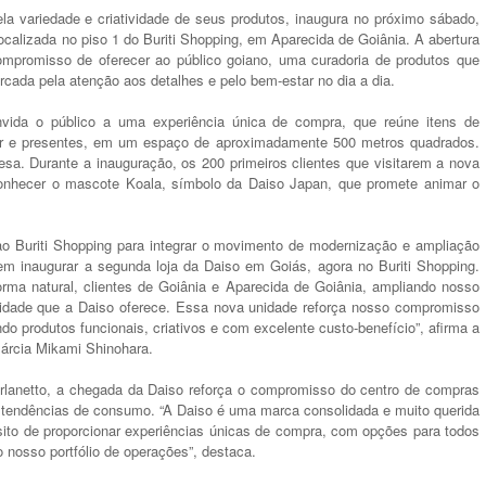
a variedade e criatividade de seus produtos, inaugura no próximo sábado,
calizada no piso 1 do Buriti Shopping, em Aparecida de Goiânia. A abertura
ompromisso de oferecer ao público goiano, uma curadoria de produtos que
cada pela atenção aos detalhes e pelo bem-estar no dia a dia.
nvida o público a uma experiência única de compra, que reúne itens de
star e presentes, em um espaço de aproximadamente 500 metros quadrados.
esa. Durante a inauguração, os 200 primeiros clientes que visitarem a nova
conhecer o mascote Koala, símbolo da Daiso Japan, que promete animar o
a ao Buriti Shopping para integrar o movimento de modernização e ampliação
em inaugurar a segunda loja da Daiso em Goiás, agora no Buriti Shopping.
rma natural, clientes de Goiânia e Aparecida de Goiânia, ampliando nosso
ticidade que a Daiso oferece. Essa nova unidade reforça nosso compromisso
o produtos funcionais, criativos e com excelente custo-benefício”, afirma a
árcia Mikami Shinohara.
urlanetto, a chegada da Daiso reforça o compromisso do centro de compras
s tendências de consumo. “A Daiso é uma marca consolidada e muito querida
ósito de proporcionar experiências únicas de compra, com opções para todos
 nosso portfólio de operações”, destaca.