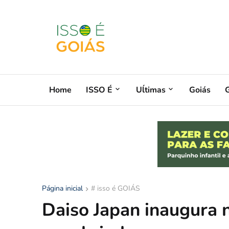
Home
ISSO É
Uĺtimas
Goiás
G
Página inicial
# isso é GOIÁS
Daiso Japan inaugura n