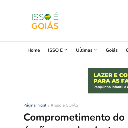
Home
ISSO É
Uĺtimas
Goiás
G
Página inicial
# isso é GOIÁS
Comprometimento do 