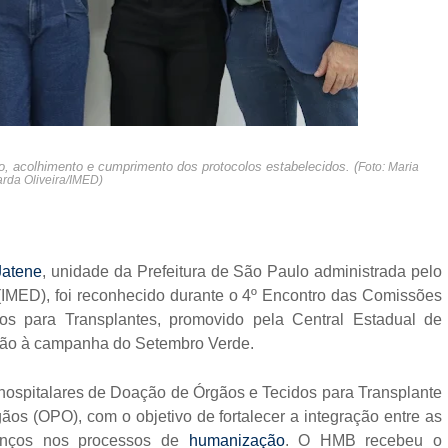
, acolhimento e cumprimento dos protocolos estabelecidos. (
Foto: Maria
rda Oliveira/IMED)
Jatene
, unidade da Prefeitura de São Paulo administrada pelo
 (IMED), foi reconhecido durante o 4º Encontro das Comissões
os para Transplantes, promovido pela Central Estadual de
são à campanha do Setembro Verde.
-hospitalares de Doação de Órgãos e Tecidos para Transplante
s (OPO), com o objetivo de fortalecer a integração entre as
avanços nos processos de
humanização
. O HMB recebeu o