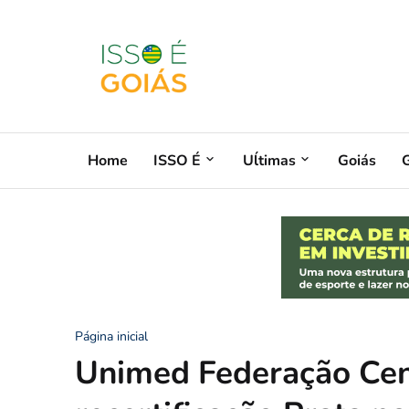
Home
ISSO É
Uĺtimas
Goiás
G
Página inicial
Unimed Federação Cent