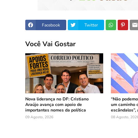
Facebook
Twitter
Você Vai Gostar
Nova liderança no DF: Cristiano
“Não podemos
Araújo avança com apoio de
um caminho q
importantes nomes da política
escândalos”, 
09 Agosto, 2026
08 Agosto, 202