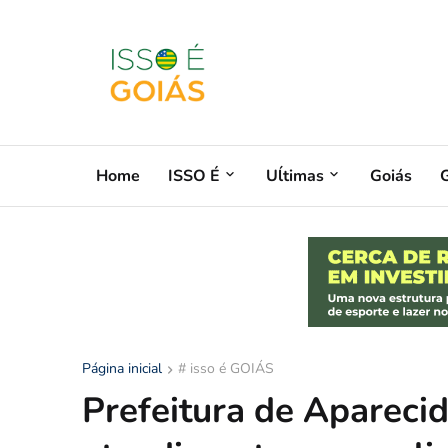
Home
ISSO É
Uĺtimas
Goiás
G
Página inicial
# isso é GOIÁS
Prefeitura de Apareci