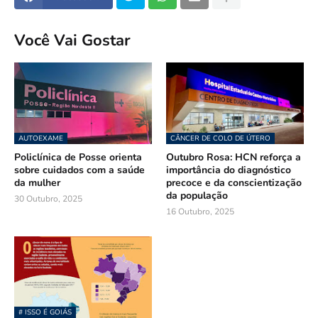
Você Vai Gostar
AUTOEXAME
CÂNCER DE COLO DE ÚTERO
Policlínica de Posse orienta
Outubro Rosa: HCN reforça a
sobre cuidados com a saúde
importância do diagnóstico
da mulher
precoce e da conscientização
da população
30 Outubro, 2025
16 Outubro, 2025
# ISSO É GOIÁS