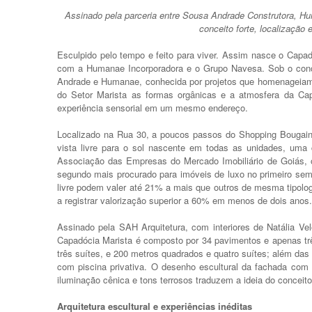
Assinado pela parceria entre Sousa Andrade Construtora, H
conceito forte, localização 
Esculpido pelo tempo e feito para viver. Assim nasce o Capa
com a Humanae Incorporadora e o Grupo Navesa. Sob o concei
Andrade e Humanae, conhecida por projetos que homenageiam
do Setor Marista as formas orgânicas e a atmosfera da Capa
experiência sensorial em um mesmo endereço.
Localizado na Rua 30, a poucos passos do Shopping Bougainvi
vista livre para o sol nascente em todas as unidades, uma
Associação das Empresas do Mercado Imobiliário de Goiás, o 
segundo mais procurado para imóveis de luxo no primeiro se
livre podem valer até 21% a mais que outros de mesma tipolo
a registrar valorização superior a 60% em menos de dois anos.
Assinado pela SAH Arquitetura, com interiores de Natália Ve
Capadócia Marista é composto por 34 pavimentos e apenas tr
três suítes, e 200 metros quadrados e quatro suítes; além da
com piscina privativa. O desenho escultural da fachada co
iluminação cênica e tons terrosos traduzem a ideia do concei
Arquitetura escultural e experiências inéditas