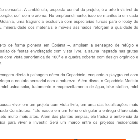
sensorial. A ambiência, proposta central do projeto, é a arte invisível de
roporção, cor, som e aroma. No empreendimento, isso se manifesta em cada
Goiânia, uma fragrância exclusiva com especiarias turcas para o lobby do
ta, mineralidade dos materiais e móveis assinados reforçam a qualidade do
eito de forma pioneira em Goiânia –, ampliam a sensação de refúgio e
salão de festas envidraçado com vista livre, a sauna inspirada nas grutas
os com vista panorâmica de 180º e a quadra coberta com design orgânico e
a.
menagem direta à paisagem aérea da Capadócia, enquanto o playground com
reforça o contato sensorial com a natureza. Além disso, o Capadócia Marista
 mini usina solar, tratamento e reaproveitamento de água, bike station, mini
busca viver em um projeto com vista livre, em uma das localizações mais
ade Construtora. “Ele nasce em um terreno singular e entrega diferenciais
s muito mais altos. Além das plantas amplas, ele traduz a ambiência da
a para viver e investir. Será um marco entre os projetos residenciais