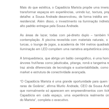
Mais do que estética, o Capadócia Marista propõe uma imersão 
transformar espaços em experiências, unindo luz, textura, p
detalhe: a Sousa Andrade desenvolveu, de forma inédita em 
residencial. Além disso, o investimento na iluminação indire
alto padrão entregue pela Sousa Andrade.
As áreas de lazer, todas com pé-direito duplo – também f
contemplação. A piscina revestida com materiais naturais, o 
turcas, o lounge de jogos, a academia de 164 metros quadrad
iluminação em LED compõem uma narrativa arquitetônica únic
A brinquedoteca, que abriga um balão cenográfico, é uma ho
árvores frutíferas como jabuticaba, pitanga, romã e tangerina 
traz ainda diferenciais de tecnologia e sustentabilidade, como
market e estrutura de conectividade avançada.
“O Capadócia Marista é uma grande oportunidade para quem 
raras de Goiânia”, afirma Murilo Andrade, CEO da Sousa Andr
que normalmente só aparecem em empreendimentos com ticket
Capadócia em cada espaço, uma experiência realmente únic
do Marista”, completa o executivo.