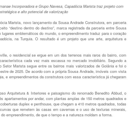
umanae Incorporadora e Grupo Navesa, Capadócia Marista traz projeto com
estratégica e alto potencial de valorização
dócia Marista, novo lançamento da Sousa Andrade Construtora, em parceria
to “destino dentro do destino”, marca registrada da parceria entre Sousa
 lugares emblemáticos do mundo, o empreendimento traduz para o coração
dócia, na Turquia. O resultado é um projeto que une arte, arquitetura e
lle, o residencial se ergue em um dos terrenos mais raros do bairro, com
 característica cada vez mais escassa no mercado imobiliário. Segundo a
Setor Marista segue entre os bairros mais valorizados de Goiânia e foi o
mestre de 2025. De acordo com a própria Sousa Andrade, imóveis com vista
gia, e empreendimentos da construtora com essa característica já chegaram
loso Arquitetura & Interiores e paisagismo do renomado Benedito Abbud, o
ês apartamentos por andar, com plantas amplas de 150 metros quadrados e
s coberturas duplex e penthouse, que chegam a 410 metros quadrados, todas
m curvas que remetem às casas em cavernas e o uso de texturas minerais,
to do empreendimento, de que o tempo e a natureza moldam a forma.