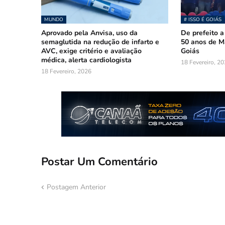
MUNDO
# ISSO É GOIÁS
Aprovado pela Anvisa, uso da
De prefeito a
semaglutida na redução de infarto e
50 anos de 
AVC, exige critério e avaliação
Goiás
médica, alerta cardiologista
18 Fevereiro, 2
18 Fevereiro, 2026
Postar Um Comentário
Postagem Anterior