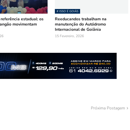
# ISSO É GOIÁS
 referência estadual: os
Reeducandos trabalham na
Mangão movimentam
manutenção do Autódromo
Internacional de Goiânia
026
15 Fevereiro, 2026
Próxima Postagem