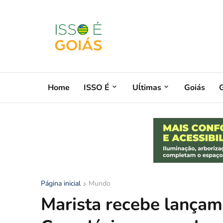
Home
ISSO É
Uĺtimas
Goiás
G
Página inicial
Mundo
Marista recebe lançam