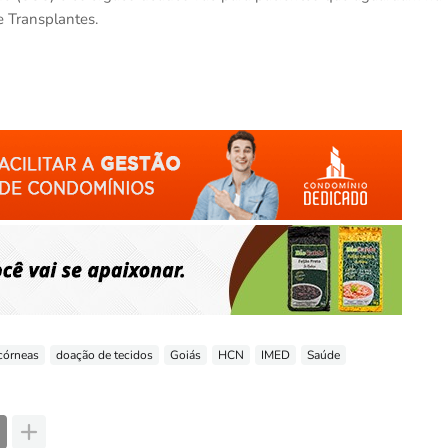
e Transplantes.
córneas
doação de tecidos
Goiás
HCN
IMED
Saúde