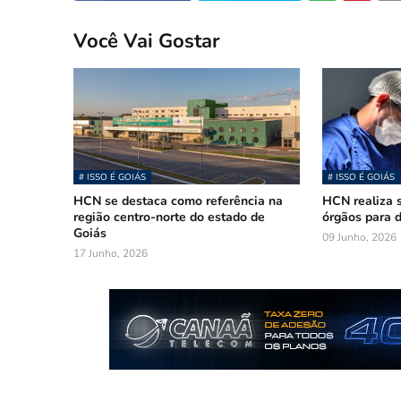
Você Vai Gostar
# ISSO É GOIÁS
# ISSO É GOIÁS
HCN se destaca como referência na
HCN realiza 
região centro-norte do estado de
órgãos para 
Goiás
09 Junho, 2026
17 Junho, 2026