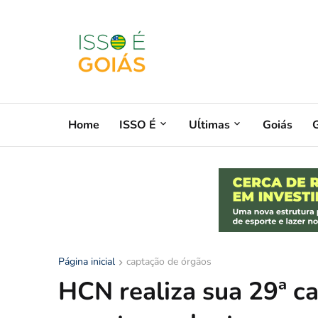
Home
ISSO É
Uĺtimas
Goiás
G
Página inicial
captação de órgãos
HCN realiza sua 29ª ca