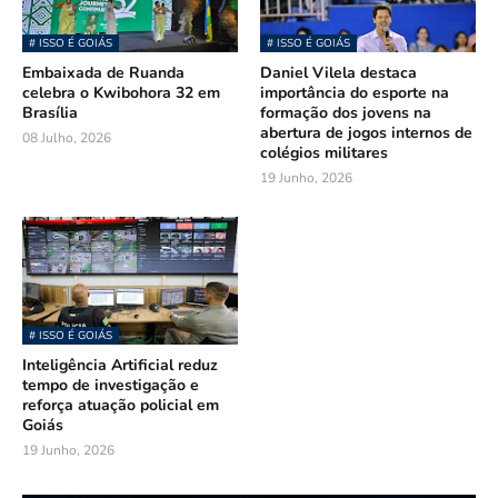
# ISSO É GOIÁS
# ISSO É GOIÁS
Embaixada de Ruanda
Daniel Vilela destaca
celebra o Kwibohora 32 em
importância do esporte na
Brasília
formação dos jovens na
abertura de jogos internos de
08 Julho, 2026
colégios militares
19 Junho, 2026
# ISSO É GOIÁS
Inteligência Artificial reduz
tempo de investigação e
reforça atuação policial em
Goiás
19 Junho, 2026